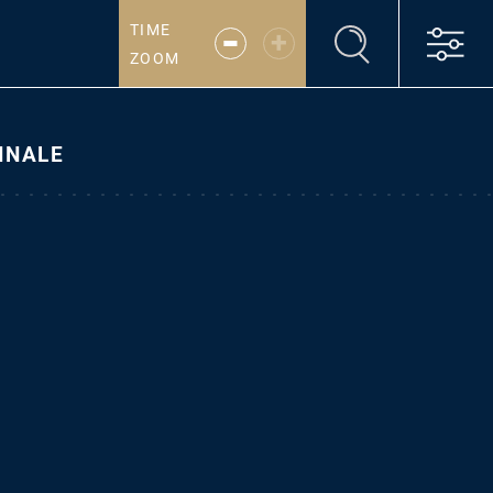
-
TIME
+
ZOOM
INALE