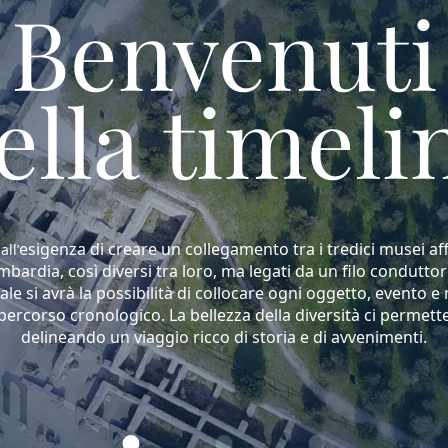
Benvenuti
ella timeli
esigenza di creare un collegamento tra i tredici musei aff
all
’
ardia, così diversi tra loro, ma legati da un filo conduttor
le si avrà la possibilità di collocare ogni oggetto, evento e
percorso cronologico. La bellezza della diversità ci permett
delineando un viaggio ricco di storia e di avvenimenti.