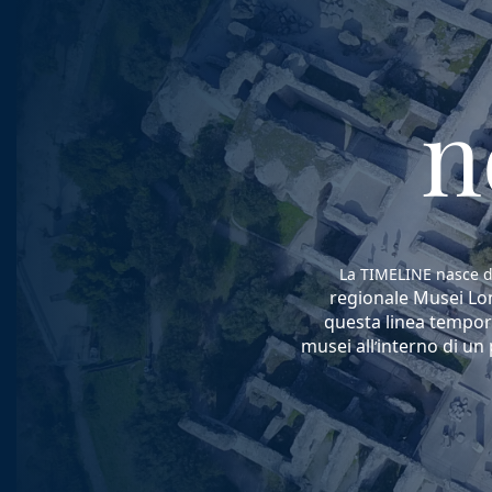
n
La TIMELINE nasce d
regionale Musei Lomb
questa linea tempora
musei all
interno di un 
’